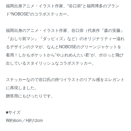
福岡出身アニメ・イラスト作家、"谷口崇"と福岡博多のブラン
ド"NOBOSE"のコラボステッカー。
福岡出身のアニメ・イラスト作家、谷口崇（代表作『森の安藤』
『おしり前マン』『ダッピィズ』など）のオリジナリティー溢れ
るデザインのクマが、なんとNOBOSEのグリーンジャケットを
着用！しかもポケットから”やぶれめんたい君”が、ポロっと飛び
出しているスタイリッシュなコラボステッカー。
ステッカーなので谷口氏の持つイラストのリアル感をエレガント
に再現しました。
贈答用にもぴったりです。
■サイズ
W約6cm／H約12cm