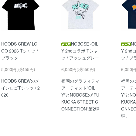
HOODS CREW LO
NOBOSE×OIL
N
GO 2026 Tシャツ /
Y 2ndコラボ Tシャ
Y 2n
ブラック
ツ / アッシュグレー
ツ / 
5,000円(税455円)
6,050円(税550円)
6,050
HOODS CREWのメ
福岡のグラフィティ
福岡の
インロゴTシャツ / 2
アーティスト"OIL
アーティ
026
Y"とNOBOSEの"FU
Y"とNO
KUOKA STREET C
KUOKA
ONNECTION"第2弾
ONNEC
弾。