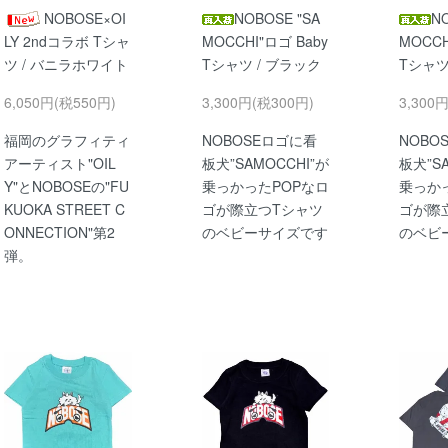
NOBOSE×OI
NOBOSE "SA
N
LY 2ndコラボ Tシャ
MOCCHI"ロゴ Baby
MOCCH
ツ / バニラホワイト
Tシャツ / ブラック
Tシャツ
6,050円(税550円)
3,300円(税300円)
3,300
福岡のグラフィティ
NOBOSEロゴに看
NOBO
アーティスト"OIL
板犬”SAMOCCHI”が
板犬”SA
Y"とNOBOSEの"FU
乗っかったPOPなロ
乗っか
KUOKA STREET C
ゴが際立つTシャツ
ゴが際
ONNECTION"第2
のベビーサイズです
のベビ
弾。