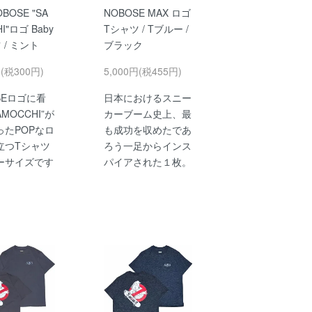
OBOSE "SA
NOBOSE MAX ロゴ
I"ロゴ Baby
Tシャツ / Tブルー /
 / ミント
ブラック
円(税300円)
5,000円(税455円)
SEロゴに看
日本におけるスニー
MOCCHI”が
カーブーム史上、最
ったPOPなロ
も成功を収めたであ
立つTシャツ
ろう一足からインス
ーサイズです
パイアされた１枚。