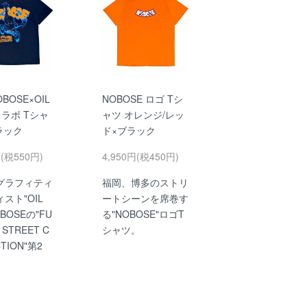
OBOSE×OIL
NOBOSE ロゴ Tシ
dコラボ Tシャ
ャツ オレンジ/レッ
ブラック
ド×ブラック
円(税550円)
4,950円(税450円)
グラフィティ
福岡、博多のストリ
スト"OIL
ートシーンを席巻す
BOSEの"FU
る"NOBOSE"ロゴT
 STREET C
シャツ。
TION"第2