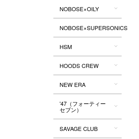
NOBOSE×OILY
NOBOSE×SUPERSONICS
HSM
HOODS CREW
NEW ERA
'47（フォーティー
セブン）
SAVAGE CLUB