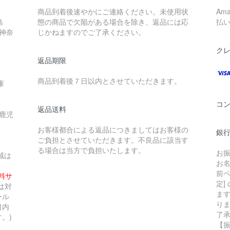
商品到着後速やかにご連絡ください。未使用状
Am
島
態の商品で欠陥がある場合を除き、返品には応
払
 神奈
じかねますのでご了承ください。
ク
返品期限
商品到着後７日以内とさせていただきます。
庫
コ
返品送料
 鹿児
お客様都合による返品につきましてはお客様の
銀行
ご負担とさせていただきます。不良品に該当す
る場合は当方で負担いたします。
お
域は
お
前ペ
無料サ
定]
は対
ま
ール
り
日内
了
。)
【