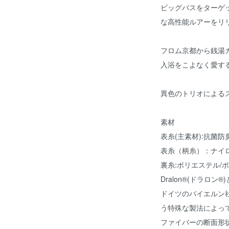
ビッグバスをターゲ
な高性能ルアーをリリ
フロム京都から銭湯
入浴をこよなく愛する
異色のトリオによる
素材
表糸(主素材):抗菌防臭機
表糸（柄糸）：ナイ
裏糸:ポリエステル/ポ
Dralon®︎(ドラロン®︎
ドイツのバイエルン
う特殊な製法によっ
ファイバーの断面形