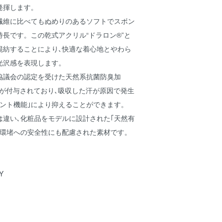
発揮します。
繊維に比べてもぬめりのあるソフトでスボン
長です。この乾式アクリル“ドラロン®”と
混紡することにより､快適な着心地とやわら
光沢感を表現します。
協議会の認定を受けた天然系抗菌防臭加
”が付与されており､吸収した汗が原因で発生
ラント機能｣により抑えることができます。
は違い､化粧品をモデルに設計された｢天然有
や環堵への安全性にも配慮された素材です。
Y