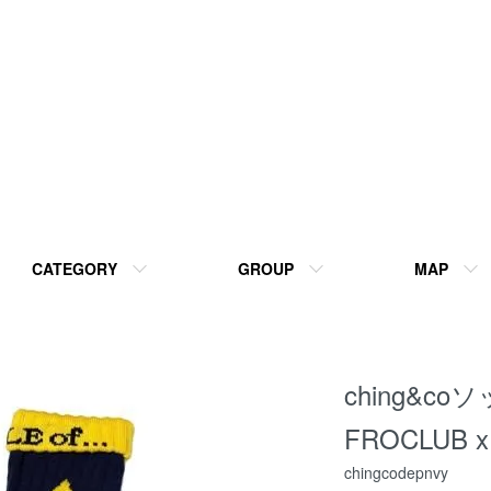
CATEGORY
GROUP
MAP
ching&coソ
FROCLUB x c
chingcodepnvy