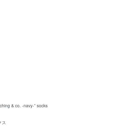
hing & co. -navy-” socks
クス