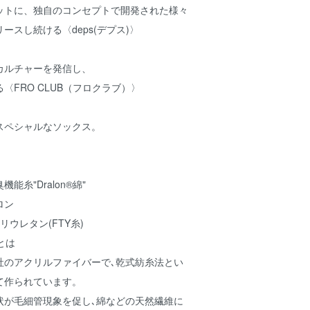
ットに、独自のコンセプトで開発された様々
ースし続ける〈deps(デプス)〉
カルチャーを発信し、
〈FRO CLUB（フロクラブ）〉
スペシャルなソックス。
能糸"Dralon®︎綿"
ロン
リウレタン(FTY糸)
)とは
社のアクリルファイバーで､乾式紡糸法とい
て作られています。
状が毛細管現象を促し､綿などの天然繊維に