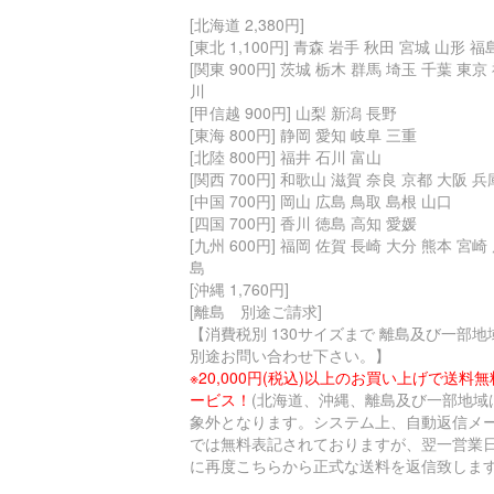
[北海道 2,380円]
[東北 1,100円] 青森 岩手 秋田 宮城 山形 福
[関東 900円] 茨城 栃木 群馬 埼玉 千葉 東京
川
[甲信越 900円] 山梨 新潟 長野
[東海 800円] 静岡 愛知 岐阜 三重
[北陸 800円] 福井 石川 富山
[関西 700円] 和歌山 滋賀 奈良 京都 大阪 兵
[中国 700円] 岡山 広島 鳥取 島根 山口
[四国 700円] 香川 徳島 高知 愛媛
[九州 600円] 福岡 佐賀 長崎 大分 熊本 宮崎
島
[沖縄 1,760円]
[離島 別途ご請求]
【消費税別 130サイズまで 離島及び一部地
別途お問い合わせ下さい。】
※20,000円(税込)以上のお買い上げで送料
ービス！
(北海道、沖縄、離島及び一部地域
象外となります。システム上、自動返信メ
では無料表記されておりますが、翌一営業
に再度こちらから正式な送料を返信致します