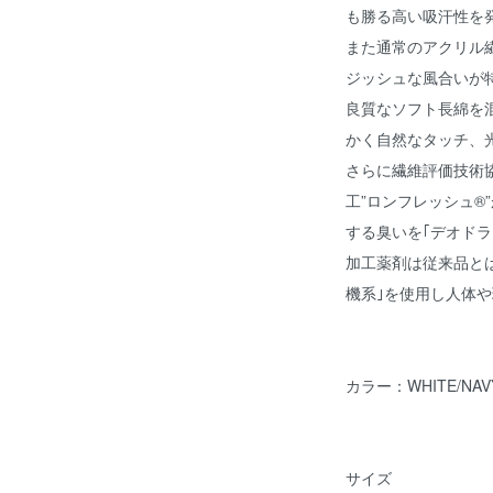
も勝る高い吸汗性を
また通常のアクリル
ジッシュな風合いが特
良質なソフト長綿を
かく自然なタッチ、
さらに繊維評価技術
工”ロンフレッシュ®
する臭いを｢デオド
加工薬剤は従来品と
機系｣を使用し人体
カラー：WHITE/NAV
サイズ