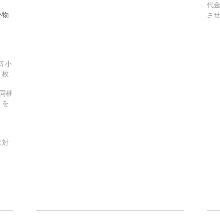
代
小物
さ
等小
１枚
同梱
トを
に対