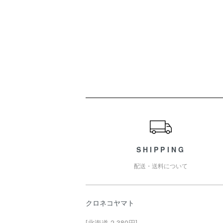
ショッピングガイド
SHIPPING
配送・送料について
クロネコヤマト
[北海道 2,380円]