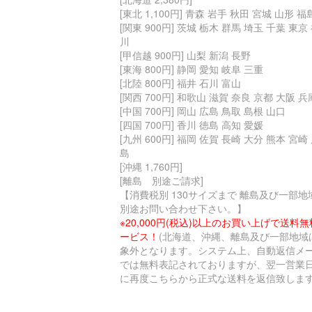
[東北 1,100円] 青森 岩手 秋田 宮城 山形 福
[関東 900円] 茨城 栃木 群馬 埼玉 千葉 東京
川
[甲信越 900円] 山梨 新潟 長野
[東海 800円] 静岡 愛知 岐阜 三重
[北陸 800円] 福井 石川 富山
[関西 700円] 和歌山 滋賀 奈良 京都 大阪 兵
[中国 700円] 岡山 広島 鳥取 島根 山口
[四国 700円] 香川 徳島 高知 愛媛
[九州 600円] 福岡 佐賀 長崎 大分 熊本 宮崎
島
[沖縄 1,760円]
[離島 別途ご請求]
【消費税別 130サイズまで 離島及び一部地
別途お問い合わせ下さい。】
※20,000円(税込)以上のお買い上げで送料
ービス！
(北海道、沖縄、離島及び一部地域
象外となります。システム上、自動返信メ
では無料表記されておりますが、翌一営業
に再度こちらから正式な送料を返信致します