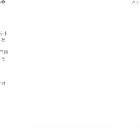
小物
さ
等小
１枚
同梱
トを
に対