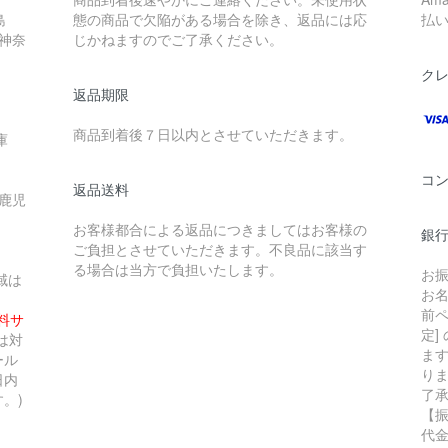
島
態の商品で欠陥がある場合を除き、返品には応
払
 神奈
じかねますのでご了承ください。
ク
返品期限
商品到着後７日以内とさせていただきます。
庫
コ
返品送料
 鹿児
お客様都合による返品につきましてはお客様の
銀行
ご負担とさせていただきます。不良品に該当す
る場合は当方で負担いたします。
お
域は
お
前ペ
無料サ
定]
は対
ま
ール
り
日内
了
。)
【
代