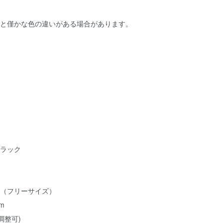
物と僅かな色の違いがある場合があります。
ブラック
 ALL（フリーサイズ）
m
(調整可)