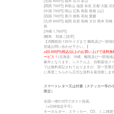
[北陸 800円] 福井 石川 富山
[関西 700円] 和歌山 滋賀 奈良 京都 大阪 兵
[中国 700円] 岡山 広島 鳥取 島根 山口
[四国 700円] 香川 徳島 高知 愛媛
[九州 600円] 福岡 佐賀 長崎 大分 熊本 宮崎
島
[沖縄 1,760円]
[離島 別途ご請求]
【消費税別 130サイズまで 離島及び一部地
別途お問い合わせ下さい。】
※20,000円(税込)以上のお買い上げで送料
ービス！
(北海道、沖縄、離島及び一部地域
象外となります。システム上、自動返信メ
では無料表記されておりますが、翌一営業
に再度こちらから正式な送料を返信致します
スマートレター又は封書（ステッカー等の
限定）
全国一律210円でポスト投函。
（※日時指定不可）
キーホルダー、ステッカー、CD、ミニ雑貨