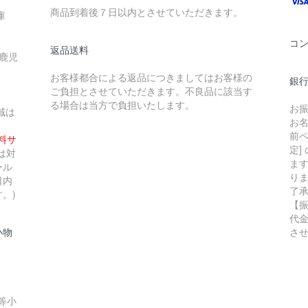
商品到着後７日以内とさせていただきます。
庫
コ
返品送料
 鹿児
お客様都合による返品につきましてはお客様の
銀行
ご負担とさせていただきます。不良品に該当す
る場合は当方で負担いたします。
お
域は
お
前ペ
無料サ
定]
は対
ま
ール
り
日内
了
。)
【
代
小物
さ
等小