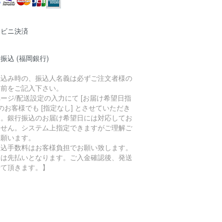
ンビニ決済
振込 (福岡銀行)
振込み時の、振込人名義は必ずご注文者様の
名前をご記入下さい。
ージ/配送設定の入力にて [お届け希望日指
 のお客様でも [指定なし] とさせていただき
す。銀行振込のお届け希望日には対応してお
ません。システム上指定できますがご理解ご
承願います。
振込手数料はお客様負担でお願い致します。
金は先払いとなります。ご入金確認後、発送
せて頂きます。】