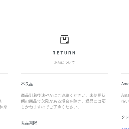
RETURN
返品について
不良品
Ama
商品到着後速やかにご連絡ください。未使用状
Am
島
態の商品で欠陥がある場合を除き、返品には応
払
 神奈
じかねますのでご了承ください。
ク
返品期限