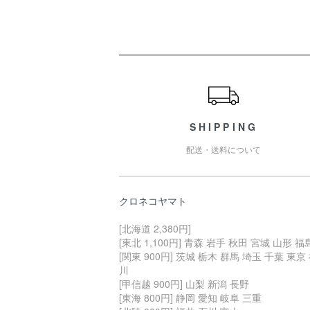
ショッピングガイド
SHIPPING
配送・送料について
クロネコヤマト
[北海道 2,380円]
[東北 1,100円] 青森 岩手 秋田 宮城 山形 福
[関東 900円] 茨城 栃木 群馬 埼玉 千葉 東京
川
[甲信越 900円] 山梨 新潟 長野
[東海 800円] 静岡 愛知 岐阜 三重