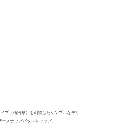
ALタイプ（楕円形）を刺繍したシンプルなデザ
ザースナップバックキャップ。