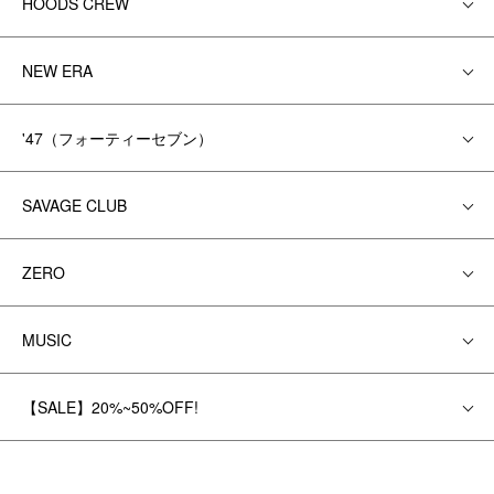
HOODS CREW
NEW ERA
'47（フォーティーセブン）
SAVAGE CLUB
ZERO
MUSIC
【SALE】20%~50%OFF!