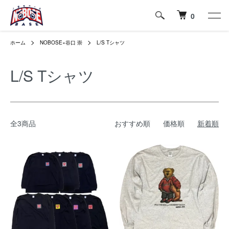
0
ホーム
NOBOSE×谷口 崇
L/S Tシャツ
L/S Tシャツ
全3商品
おすすめ順
価格順
新着順