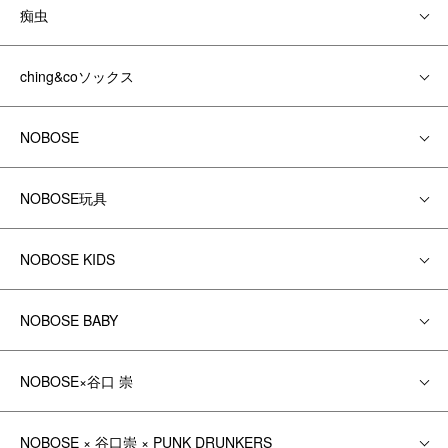
痴虫
ching&coソックス
NOBOSE
NOBOSE玩具
NOBOSE KIDS
NOBOSE BABY
NOBOSE×谷口 崇
NOBOSE × 谷口崇 × PUNK DRUNKERS