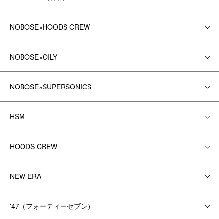
NOBOSE×HOODS CREW
NOBOSE×OILY
NOBOSE×SUPERSONICS
HSM
HOODS CREW
NEW ERA
'47（フォーティーセブン）