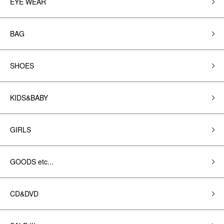
EYE WEAR
BAG
SHOES
KIDS&BABY
GIRLS
GOODS etc...
CD&DVD