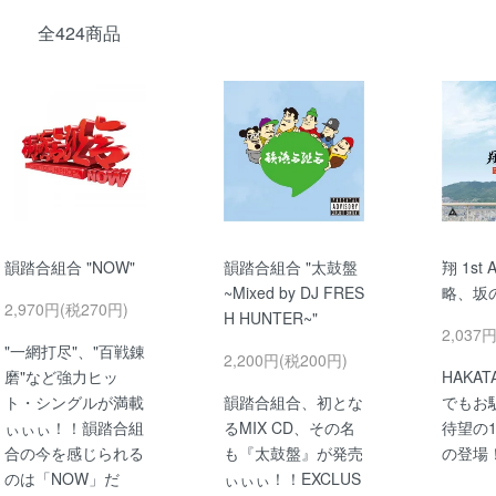
全424商品
韻踏合組合 "NOW"
韻踏合組合 "太鼓盤
翔 1st 
~Mixed by DJ FRES
略、坂
2,970円(税270円)
H HUNTER~"
2,037
"一網打尽"、"百戦錬
2,200円(税200円)
磨"など強力ヒッ
HAKAT
ト・シングルが満載
韻踏合組合、初とな
でもお
ぃぃぃ！！韻踏合組
るMIX CD、その名
待望の1
合の今を感じられる
も『太鼓盤』が発売
の登場
のは「NOW」だ
ぃぃぃ！！EXCLUS