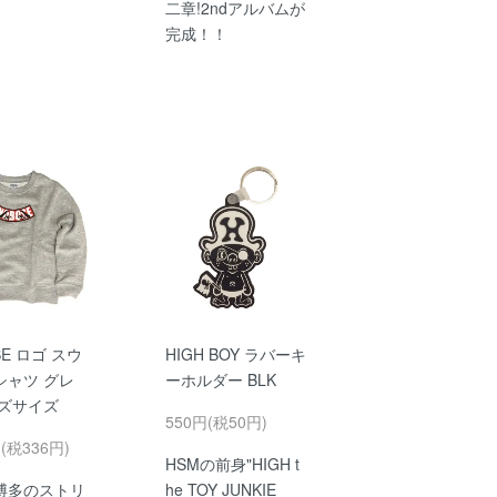
二章!2ndアルバムが
完成！！
SE ロゴ スウ
HIGH BOY ラバーキ
シャツ グレ
ーホルダー BLK
ッズサイズ
550円(税50円)
円(税336円)
HSMの前身"HIGH t
博多のストリ
he TOY JUNKIE