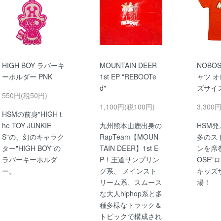
HIGH BOY ラバーキ
MOUNTAIN DEER
NOBO
ーホルダー PNK
1st EP "REBOOTe
ャツ オ
d"
ズサイ
550円(税50円)
1,100円(税100円)
3,300
HSMの前身"HIGH t
he TOY JUNKIE
九州熊本山鹿出身の
HSM
S"の、幻のキャラク
RapTeam【MOUN
多のス
ター"HIGH BOY"の
TAIN DEER】1st E
ンを席巻
ラバーキーホルダ
P！王道サンプリン
OSE"
ー。
グ系、 メインスト
キッズ
リーム系、スムース
場！
な大人hiphop系と多
種多様なトラック＆
トピックで構成され