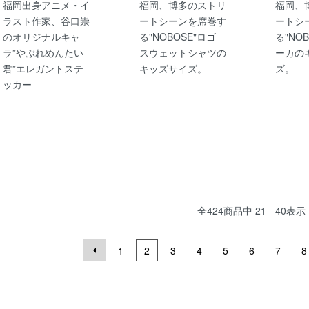
福岡出身アニメ・イ
福岡、博多のストリ
福岡、
ラスト作家、谷口崇
ートシーンを席巻す
ートシ
のオリジナルキャ
る"NOBOSE"ロゴ
る"NO
ラ”やぶれめんたい
スウェットシャツの
ーカの
君”エレガントステ
キッズサイズ。
ズ。
ッカー
全
424
商品中
21 - 40
表示
1
2
3
4
5
6
7
8