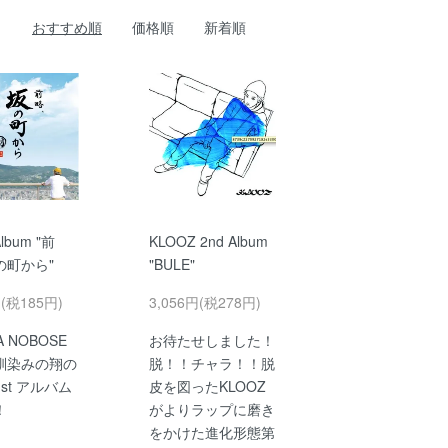
おすすめ順
価格順
新着順
Album "前
KLOOZ 2nd Album
の町から"
"BULE"
円(税185円)
3,056円(税278円)
A NOBOSE
お待たせしました！
馴染みの翔の
脱！！チャラ！！脱
st アルバム
皮を図ったKLOOZ
！
がよりラップに磨き
をかけた進化形態第