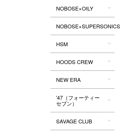
NOBOSE×OILY
NOBOSE×SUPERSONICS
HSM
HOODS CREW
NEW ERA
'47（フォーティー
セブン）
SAVAGE CLUB