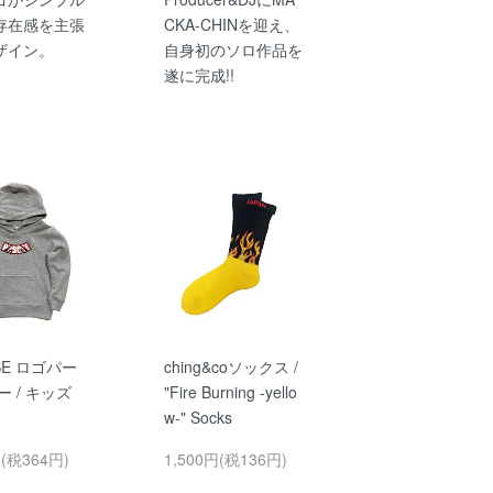
存在感を主張
CKA-CHINを迎え、
ザイン。
自身初のソロ作品を
遂に完成!!
SE ロゴパー
ching&coソックス /
ー / キッズ
"Fire Burning -yello
w-" Socks
円(税364円)
1,500円(税136円)