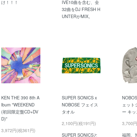
け！！！
IVE10曲を含む、全
32曲をDJ FRESH H
UNTERがMIX。
KEN THE 390 8th A
SUPER SONICS x
NOBO
lbum "WEEKEND
NOBOSE フェイス
ェット
(初回限定盤CD+DV
タオル
ー キ
D)"
2,100円(税191円)
3,700
3,972円(税361円)
SUPER SONICSと
福岡、