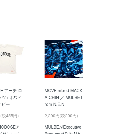
SE アーチ ロ
MOVE mixed MACK
ャツ / ホワイ
A-CHIN ／ MULBE f
ネイビー
rom N.E.N
円(税455円)
2,200円(税200円)
OBOSEア
MULBEがExecutive
ゴがシンプル
Producer&DJにMA