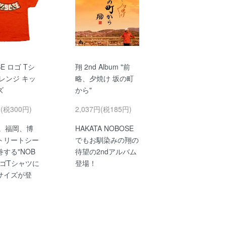
SE ロゴ Tシ
翔 2nd Album "前
レンジ キッ
略、夕焼け 坂の町
ズ
から"
円(税300円)
2,037円(税185円)
発。福岡、博
HAKATA NOBOSE
トリートシー
でもお馴染みの翔の
する"NOB
待望の2ndアルバム
ロゴTシャツに
登場！
サイズが登