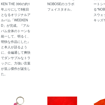
KEN THE 390の約1
NOBOSEのコラボ
ートシ
年ぶりにして8枚目
フェイスタオル。
る"NO
となるオリジナルア
スウェ
ルバム「WEEKEN
キッズ
D」が完成。『アル
バム全体のトーンを
統一して、明るく、
明快な作品にした』
と本人が語るよう
に、全編通して爽快
でダンサブルなトラ
ックに、力強い言葉
が並ぶ傑作が誕生し
た。