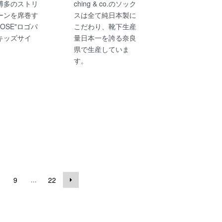
博多のストリ
ching & co.のソック
ーンを席巻す
スは全て純日本製に
BOSE"ロゴパ
こだわり、靴下生産
キッズサイ
量日本一を誇る奈良
県で生産していま
す。
...
9
22