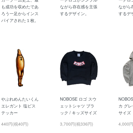
も成功を収めたであ
ながら存在感を主張
ながら
ろう一足からインス
するデザイン。
するデ
パイアされた１枚。
やぶれめんたいくん
NOBOSE ロゴ スウ
NOBO
エレガント 塩ビス
ェットシャツ ブラ
カ グレ
テッカー
ック / キッズサイズ
サイズ
440円(税40円)
3,700円(税336円)
4,000